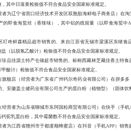
糖，其中日落黄检验值不符合食品安全国家标准规定。
营者为辽宁省营口经济技术开发区双胞胎海鲜电子商务店）在淘宝
产的即食海蜇丝（香辣味），其中铝的残留量（以即食海蜇中A
区叮咚鲜森精品超市销售的、来自江苏省无锡市梁溪区东绪食
钠盐（以脱氢乙酸计）检验值不符合食品安全国家标准规定。
市珍品佳源土特产仓储超市销售的、标称西藏林芝藏佳香土特食
苯甲酸计）检验值不符合食品安全国家标准规定。
方旗舰店（经营者为广东省广州钙尔奇药业有限公司）在拼多多（
的、安徽盖士健药业有限公司生产的蛋白粉（植物型）（固体饮
（经营者为山东省聊城市东阿国粒商贸有限公司）在快手（手机A
高钙驼乳蛋白粉，其中霉菌数不符合食品安全国家标准规定。
营者为江西省赣州市于都虔顺蜂蜜店）在抖音（手机APP）销售