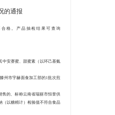
况的通报
不合格。产品抽检结果可查询
其中安赛蜜、甜蜜素（以环己基氨
滕州市宇赫面食加工部的1批次煎
销售的、标称云南省瑞丽市恒誉供
其中糖精钠（以糖精计）检验值不符合食品