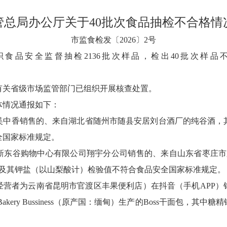
管总局办公厅关于40批次食品抽检不合格情
市监食检发〔2026〕2号
食品安全监督抽检2136批次样品，检出40批次样品
有关省级市场监管部门已组织开展核查处置。
体情况通报如下：
吴中香销售的、来自湖北省随州市随县安居刘台酒厂的纯谷酒，
全国家标准规定。
新东谷购物中心有限公司翔宇分公司销售的、来自山东省枣庄市
酸及其钾盐（以山梨酸计）检验值不符合食品安全国家标准规定。
经营者为云南省昆明市官渡区丰果便利店）在抖音（手机APP）
akery Bussiness（原产国：缅甸）生产的Boss干面包，