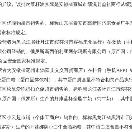
的异议。该批次菜籽油实际是安徽省宣城市绩溪县盈祺商行从绩
丘区优驿购超市销售的、标称山东省泰安市高新区岱宗食品厂生
国家标准规定。
经营者为黑龙江省牡丹江市绥芬河市客福来食品行）在微信（手机
限公司经销的、俄罗斯新西伯利亚阿尔玛斯有限公司（原产国：
食品安全国家标准规定。
营者为安徽省亳州市涡阳县义义百货商店）在抖音（手机APP）
杞蛋白粉（蛋白固体饮料），其中蛋白质含量不符合相关产品执
河区松鼠爱吃折扣仓储超市销售的、标称黑龙江省牡丹江市绥芬
（原产国：俄罗斯）生产的拜康蓝杯全脂牛奶（纯牛奶），其中
西区小云超市铺（个体工商户）销售的、标称黑龙江省黑河市四
俄罗斯）生产的叶莲娜牌小白牛全脂奶粉，其中蛋白质含量不符