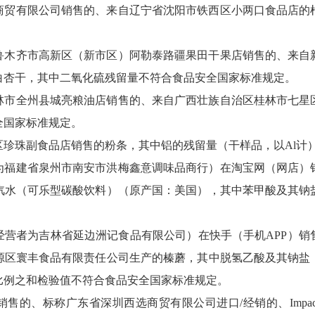
商贸有限公司销售的、来自辽宁省沈阳市铁西区小两口食品店的
鲁木齐市高新区（新市区）阿勒泰路疆果田干果店销售的、来自
白杏干，其中二氧化硫残留量不符合食品安全国家标准规定。
林市全州县城亮粮油店销售的、来自广西壮族自治区桂林市七星
全国家标准规定。
区珍珠副食品店销售的粉条，其中铝的残留量（干样品，以Al计
为福建省泉州市南安市洪梅鑫意调味品商行）在淘宝网（网店）
汽水（可乐型碳酸饮料）（原产国：美国），其中苯甲酸及其钠
经营者为吉林省延边洲记食品有限公司）在快手（手机APP）销
源区寰丰食品有限责任公司生产的榛蘑，其中脱氢乙酸及其钠盐
比例之和检验值不符合食品安全国家标准规定。
、标称广东省深圳西选商贸有限公司进口/经销的、Impact Conf