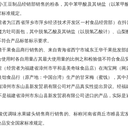
小王豆制品经销部销售的粉条，其中苯甲酸及其钠盐（以苯甲
家标准规定。
营者为江西省萍乡市萍乡经济技术开发区一村食品经营部）在抖音
魔方吐司面包，其中脱氢乙酸及其钠盐（以脱氢乙酸计）、山梨
不符合产品标签标示要求。
腾干果食品商行销售的、来自青海省西宁市城东王华干果批发部
合使用时各自用量占其最大使用量的比例之和检验值不符合食品
馆（经营者为福建省漳州市平和县美奇味食品店）在淘宝网（网
良饴食品行（原产地：中国台湾）生产的甘宋梅（蜜饯），其中
省漳州市东山县新发贸易有限公司对产品真实性提出异议。经福
不是福建省漳州市东山县新发贸易有限公司进口的产品，实际是
俊优调味水果罐头销售商行销售的、标称河南省商丘市睢县宏
食品安全国家标准规定。