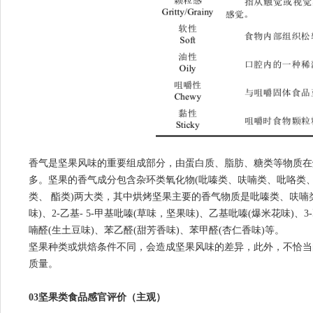
香气是坚果风味的重要组成部分，由蛋白质、脂肪、糖类等物质在
多。坚果的香气成分包含杂环类氧化物(吡嗪类、呋喃类、吡咯类、
类、 酯类)两大类，其中烘烤坚果主要的香气物质是吡嗪类、呋喃类以
味)、2-乙基- 5-甲基吡嗪(草味，坚果味)、乙基吡嗪(爆米花味)、3
喃醛(生土豆味)、苯乙醛(甜芳香味)、苯甲醛(杏仁香味)等。
坚果种类或烘焙条件不同，会造成坚果风味的差异，此外，不恰当
质量。
03坚果类食品感官评价（主观）