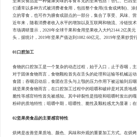
坚果类食品是一种健康美味的零食常见的坚果包括：杏仁、巴西坚
们通常以多种方式被消费者食用，包括整个食用(生食或烤制)、涂
立的零食，也可作为膳食或甜点的一部分，集合了享受、风味、营
近年来，随着消费者收入水平的增加以及互联网和物流、冷链技术
市场调研显示，2020年全球干果和食用坚果收入大约2144.2亿美
头，据统计，2019年坚果产值达到1082.60亿元。2019年坚果炒
01口腔加工
食物的口腔加工是一个复杂的动态过程，始于入口，止于吞咽，主
对于固体食物而言，食物颗粒首先在舌头的处理和运输等机械运动
食团；吞咽启动后，食团在舌头与上颚的压力作用下被运输到后咽
就坚果类食物而言，在口腔加工过程中的咀嚼和破碎是对其质地感
脆性等感官特性首先被感知。其中碎裂性是指咬和咀嚼时发出的嘎
粉碎的质地特性；咀嚼中期，咀嚼性、脆性及颗粒感尤为显著；在
02坚果类食品的主要感官特性
烘烤是改善坚果质地、颜色、风味和外观的重要加工方式。在烘烤