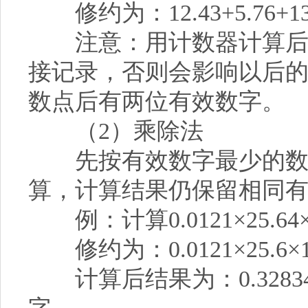
修约为：12.43+5.76+132.
注意：用计数器计算后，
接记录，否则会影响以后的
数点后有两位有效数字。
（2）乘除法
先按有效数字最少的数据
算，计算结果仍保留相同
例：计算0.0121×25.64×1
修约为：0.0121×25.6×1.
计算后结果为：0.3283