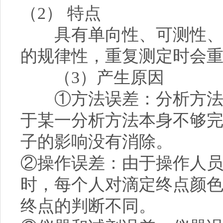
（2） 特点
具有单向性、可测性、重
的规律性，重复测定时会
（3）产生原因
①方法误差：分析方法本
于某一分析方法本身不够
子的影响没有消除。
②操作误差：由于操作人
时，每个人对滴定终点颜
终点的判断不同。