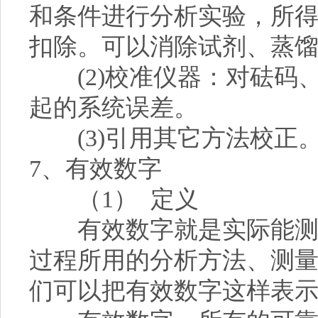
和条件进行分析实验，所
扣除。可以消除试剂、蒸
(2)校准仪器：对砝码
起的系统误差。
(3)引用其它方法校
7、有效数字
（1） 定义
有效数字就是实际能测到
过程所用的分析方法、测
们可以把有效数字这样表