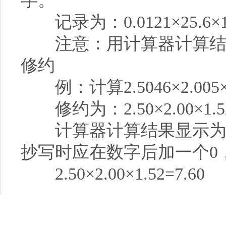
字。
记录为：0.0121×25.6×1.0
注意：用计算器计算结果
修约
例：计算2.5046×2.005×1
修约为：2.50×2.00×1.5
计算器计算结果显示为7
抄写时应在数字后加一个0
2.50×2.00×1.52=7.60