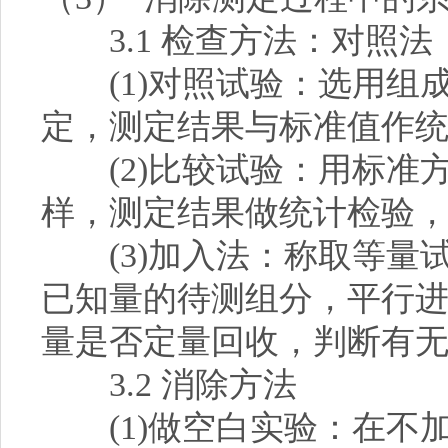
3.1 检查方法：对照法
(1)对照试验：选用组
定，测定结果与标准值作
(2)比较试验：用标准
样，测定结果做统计检验
(3)加入法：称取等量
已知量的待测组分，平行
量是否定量回收，判断有
3.2 消除方法
(1)做空白实验：在不