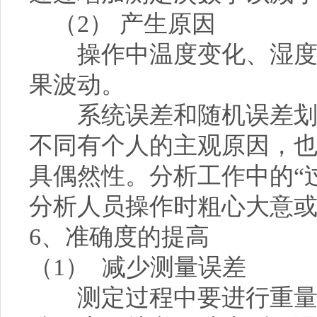
（2） 产生原因
操作中温度变化、湿度变
果波动。
系统误差和随机误差划分
不同有个人的主观原因，
具偶然性。分析工作中的“
分析人员操作时粗心大意
6、准确度的提高
（1） 减少测量误差
测定过程中要进行重量、